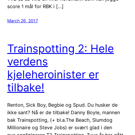
score 1 mål for RBK i […]
March 26, 2017
Trainspotting 2: Hele
verdens
kjeleheroinister er
tilbake!
Renton, Sick Boy, Begbie og Spud. Du husker de
ikke sant? Nå er de tilbake! Danny Boyle, mannen
bak Trainspotting, (+ bl.a.The Beach, Slumdog
Millionaire og Steve Jobs) er svært glad i den
nye oppfølgeren T2 Trainspotting. Tyve år har gått,