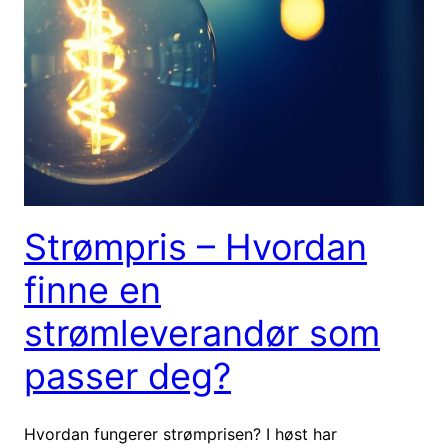
Strømpris – Hvordan
finne en
strømleverandør som
passer deg?
Hvordan fungerer strømprisen? I høst har