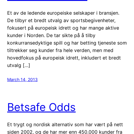
Et av de ledende europeiske selskaper i bransjen.
De tilbyr et bredt utvalg av sportsbegivenheter,
fokusert på europeisk idrett og har mange aktive
kunder i Norden. De tar sikte på å tilby
konkurransedyktige spill og har betting tjeneste som
tiltrekker seg kunder fra hele verden, men med
hovedfokus på europeisk idrett, inkludert et bredt
utvalg […]
March 14, 2013
Betsafe Odds
Et trygt og nordisk alternativ som har vært på nett
siden 2002, og de har mer enn 450.000 kunder fra