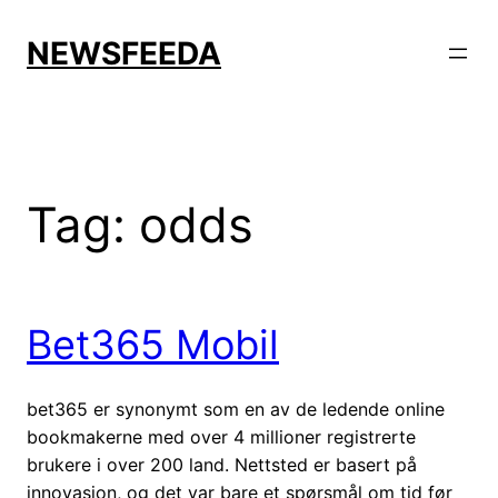
Skip
to
NEWSFEEDA
content
Tag:
odds
Bet365 Mobil
bet365 er synonymt som en av de ledende online
bookmakerne med over 4 millioner registrerte
brukere i over 200 land. Nettsted er basert på
innovasjon, og det var bare et spørsmål om tid før