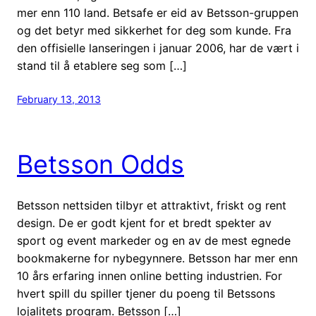
mer enn 110 land. Betsafe er eid av Betsson-gruppen
og det betyr med sikkerhet for deg som kunde. Fra
den offisielle lanseringen i januar 2006, har de vært i
stand til å etablere seg som […]
February 13, 2013
Betsson Odds
Betsson nettsiden tilbyr et attraktivt, friskt og rent
design. De er godt kjent for et bredt spekter av
sport og event markeder og en av de mest egnede
bookmakerne for nybegynnere. Betsson har mer enn
10 års erfaring innen online betting industrien. For
hvert spill du spiller tjener du poeng til Betssons
lojalitets program. Betsson […]