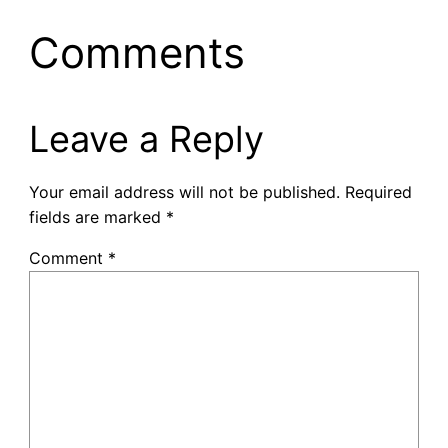
Comments
Leave a Reply
Your email address will not be published.
Required
fields are marked
*
Comment
*