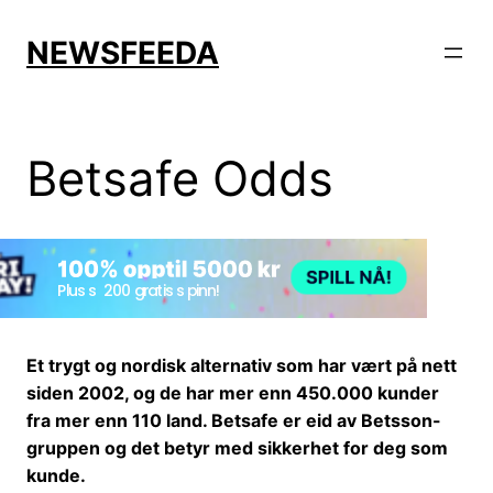
Skip
to
NEWSFEEDA
content
Betsafe Odds
Et trygt og nordisk alternativ som har vært på nett
siden 2002, og de har mer enn 450.000 kunder
fra mer enn 110 land. Betsafe er eid av Betsson-
gruppen og det betyr med sikkerhet for deg som
kunde.