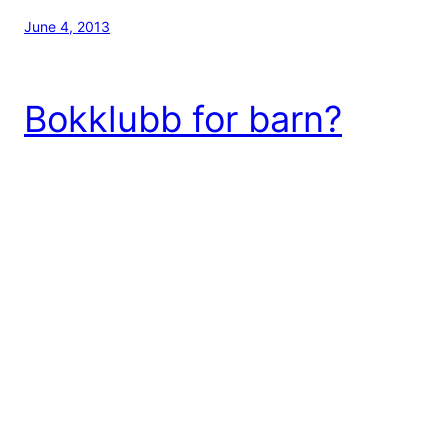
June 4, 2013
Bokklubb for barn?
Er du på jakt etter en bokklubb for barn? Vel da må
du besøke bokklubb.club. Hos Bokklubb.club finner
du de beste tilbudene fra bokklubber til store og
små. Unike velkomsttilbud med opptil 1500 kroner i
gave eller gratis bøker og gaver.
March 19, 2013