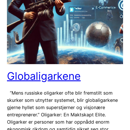
Globaligarkene
“Mens russiske oligarker ofte blir fremstilt som
skurker som utnytter systemet, blir globaligarkene
gjerne hyllet som superstjerner og visjonære
entreprenører.” Oligarker: En Maktskapt Elite.
Oligarker er personer som har oppnådd enorm
økonomisk rikdom og samtidig sikret seg stor