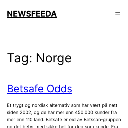
Skip
to
NEWSFEEDA
content
Tag:
Norge
Betsafe Odds
Et trygt og nordisk alternativ som har vært på nett
siden 2002, og de har mer enn 450.000 kunder fra
mer enn 110 land. Betsafe er eid av Betsson-gruppen
og det betyr med sikkerhet for deg som kunde. Fra