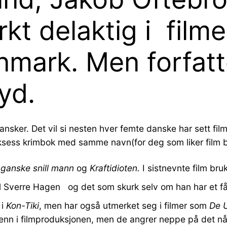
rkt delaktig i film
nmark. Men forfatt
yd.
n dansker. Det vil si nesten hver femte danske har sett f
ksess krimbok med samme navn(for deg som liker film b
 ganske snill mann
og
Kraftidioten.
I sistnevnte film br
og det som skurk selv om han har et fåre
 i
Kon-Tiki
, men har også utmerket seg i filmer som
De 
enn i filmproduksjonen, men de angrer neppe på det nå