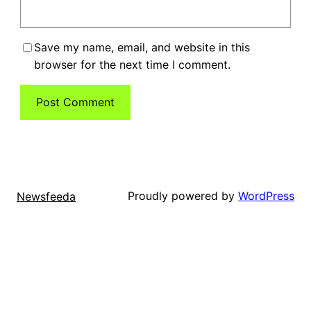
Save my name, email, and website in this
browser for the next time I comment.
Proudly powered by
WordPress
Newsfeeda