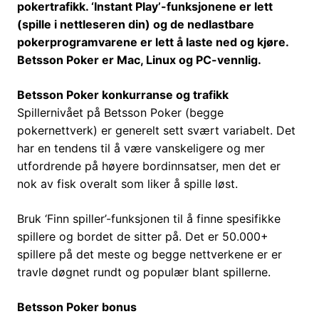
pokertrafikk. ‘Instant Play’-funksjonene er lett
(spille i nettleseren din) og de nedlastbare
pokerprogramvarene er lett å laste ned og kjøre.
Betsson Poker er Mac, Linux og PC-vennlig.
Betsson Poker konkurranse og trafikk
Spillernivået på Betsson Poker (begge
pokernettverk) er generelt sett svært variabelt. Det
har en tendens til å være vanskeligere og mer
utfordrende på høyere bordinnsatser, men det er
nok av fisk overalt som liker å spille løst.
Bruk ‘Finn spiller’-funksjonen til å finne spesifikke
spillere og bordet de sitter på. Det er 50.000+
spillere på det meste og begge nettverkene er er
travle døgnet rundt og populær blant spillerne.
Betsson Poker bonus