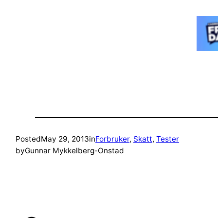
Posted
May 29, 2013
in
Forbruker
, 
Skatt
, 
Tester
by
Gunnar Mykkelberg-Onstad