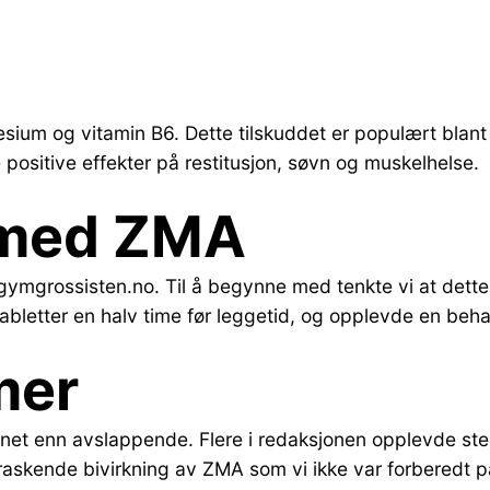
sium og vitamin B6. Dette tilskuddet er populært blant
 positive effekter på restitusjon, søvn og muskelhelse.
 med ZMA
 gymgrossisten.no. Til å begynne med tenkte vi at dette v
 tabletter en halv time før leggetid, og opplevde en beh
mer
nnet enn avslappende. Flere i redaksjonen opplevde s
rraskende bivirkning av ZMA som vi ikke var forberedt p