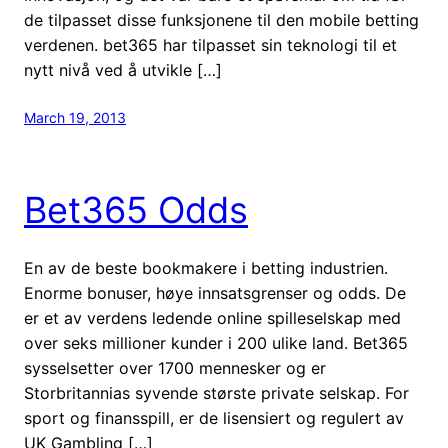
de tilpasset disse funksjonene til den mobile betting
verdenen. bet365 har tilpasset sin teknologi til et
nytt nivå ved å utvikle […]
March 19, 2013
Bet365 Odds
En av de beste bookmakere i betting industrien.
Enorme bonuser, høye innsatsgrenser og odds. De
er et av verdens ledende online spilleselskap med
over seks millioner kunder i 200 ulike land. Bet365
sysselsetter over 1700 mennesker og er
Storbritannias syvende største private selskap. For
sport og finansspill, er de lisensiert og regulert av
UK Gambling […]