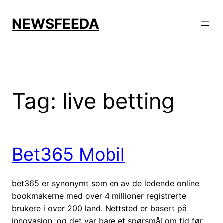
Skip
to
NEWSFEEDA
content
Tag:
live betting
Bet365 Mobil
bet365 er synonymt som en av de ledende online
bookmakerne med over 4 millioner registrerte
brukere i over 200 land. Nettsted er basert på
innovasjon, og det var bare et spørsmål om tid før