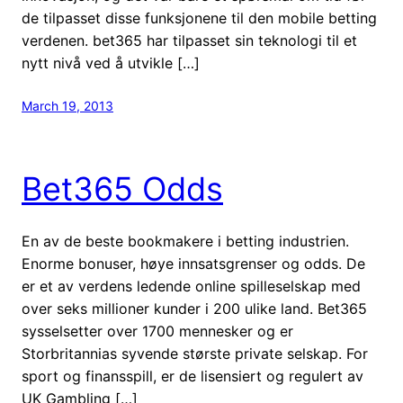
de tilpasset disse funksjonene til den mobile betting
verdenen. bet365 har tilpasset sin teknologi til et
nytt nivå ved å utvikle […]
March 19, 2013
Bet365 Odds
En av de beste bookmakere i betting industrien.
Enorme bonuser, høye innsatsgrenser og odds. De
er et av verdens ledende online spilleselskap med
over seks millioner kunder i 200 ulike land. Bet365
sysselsetter over 1700 mennesker og er
Storbritannias syvende største private selskap. For
sport og finansspill, er de lisensiert og regulert av
UK Gambling […]