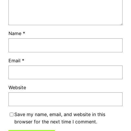
Name
*
Email
*
Website
Save my name, email, and website in this
browser for the next time I comment.