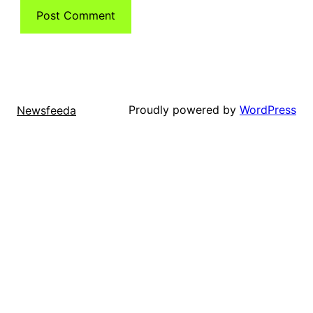
Proudly powered by
WordPress
Newsfeeda