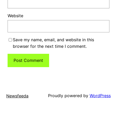
Website
Save my name, email, and website in this
browser for the next time I comment.
Proudly powered by
WordPress
Newsfeeda