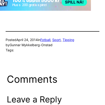
Posted
April 24, 2014
in
Fotball
, 
Sport
, 
Tipping
by
Gunnar Mykkelberg-Onstad
Tags:
Comments
Leave a Reply