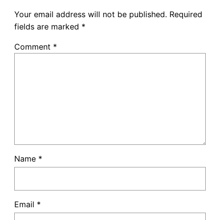
Your email address will not be published.
Required
fields are marked
*
Comment
*
Name
*
Email
*