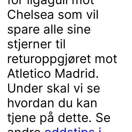
Chelsea som vil
spare alle sine
stjerner til
returoppgjøret mot
Atletico Madrid.
Under skal vi se
hvordan du kan
tjene på dette. Se