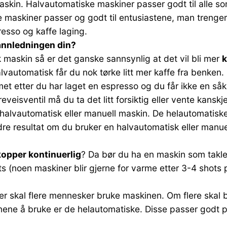
skin. Halvautomatiske maskiner passer godt til alle som 
e maskiner passer og godt til entusiastene, man trenger
resso og kaffe laging.
vannledningen din?
 maskin så er det ganske sannsynlig at det vil bli mer
k
vautomatisk får du nok tørke litt mer kaffe fra benken. 
et etter du har laget en espresso og du får ikke en såk
eisventil må du ta det litt forsiktig eller vente kanskj
halvautomatisk eller manuell maskin. De helautomatiske 
re resultat om du bruker en halvautomatisk eller manu
 kopper kontinuerlig
? Da bør du ha en maskin som takle
ots (noen maskiner blir gjerne for varme etter 3-4 shot
ler skal flere mennesker bruke maskinen. Om flere ska
ne å bruke er de helautomatiske. Disse passer godt på