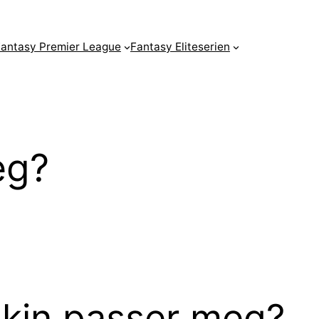
antasy Premier League
Fantasy Eliteserien
eg?
skin passer meg?