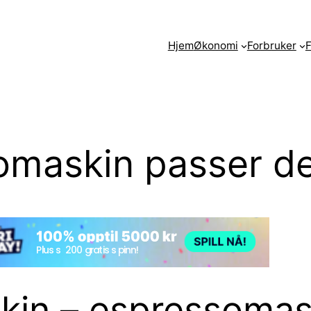
Hjem
Økonomi
Forbruker
F
omaskin passer d
skin – espressoma