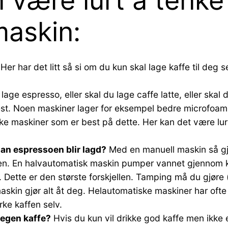
 være lurt å tenke
maskin:
Her har det litt så si om du kun skal lage kaffe til deg sel
lage espresso, eller skal du lage caffe latte, eller skal
best. Noen maskiner lager for eksempel bedre microfoa
e maskiner som er best på dette. Her kan det være lurt å
dan espressoen blir lagd?
Med en manuell maskin så gjø
n. En halvautomatisk maskin pumper vannet gjennom k
Dette er den største forskjellen. Tamping må du gjøre
skin gjør alt åt deg. Helautomatiske maskiner har ofte
rke kaffen selv.
n egen kaffe?
Hvis du kun vil drikke god kaffe men ikke 