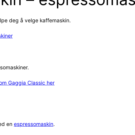
lpe deg å velge kaffemaskin.
kiner
ssomaskiner.
om Gaggia Classic her
med en
espressomaskin
.