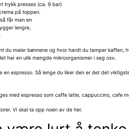
 trykk presses (ca. 9 bar)
 crema på toppen.
så får man en
rygger lengre,
.
int du maler bønnene og hvor hardt du tamper kaffen, h
t, det har en ulik mengde mikroorganismer i seg osv.
e en espresso. Så lenge du liker den er det det viktigst
 lages med espresso som caffe latte, cappuccino, cafe
rer. Vi skal ta opp noen av de her.