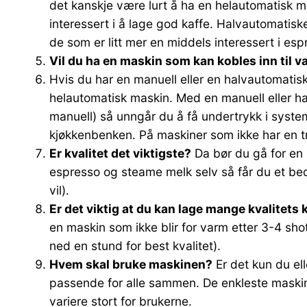
det kanskje være lurt å ha en helautomatisk ma
interessert i å lage god kaffe. Halvautomatisk
de som er litt mer en middels interessert i esp
Vil du ha en maskin som kan kobles inn til 
Hvis du har en manuell eller en halvautomatisk
helautomatisk maskin. Med en manuell eller hal
manuell) så unngår du å få undertrykk i system
kjøkkenbenken. På maskiner som ikke har en trev
Er kvalitet det viktigste?
Da bør du gå for en 
espresso og steame melk selv så får du et bed
vil).
Er det viktig at du kan lage mange kvalitets
en maskin som ikke blir for varm etter 3-4 sh
ned en stund for best kvalitet).
Hvem skal bruke maskinen?
Er det kun du el
passende for alle sammen. De enkleste maskine
variere stort for brukerne.