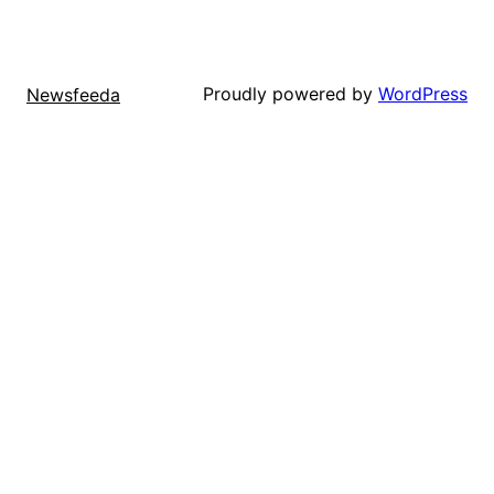
Proudly powered by
WordPress
Newsfeeda