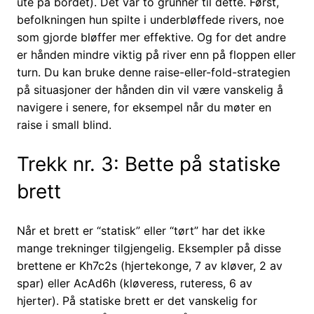
ute på bordet). Det var to grunner til dette. Først,
befolkningen hun spilte i underbløffede rivers, noe
som gjorde bløffer mer effektive. Og for det andre
er hånden mindre viktig på river enn på floppen eller
turn. Du kan bruke denne raise-eller-fold-strategien
på situasjoner der hånden din vil være vanskelig å
navigere i senere, for eksempel når du møter en
raise i small blind.
Trekk nr. 3: Bette på statiske
brett
Når et brett er “statisk” eller “tørt” har det ikke
mange trekninger tilgjengelig. Eksempler på disse
brettene er Kh7c2s (hjertekonge, 7 av kløver, 2 av
spar) eller AcAd6h (kløveress, ruteress, 6 av
hjerter). På statiske brett er det vanskelig for