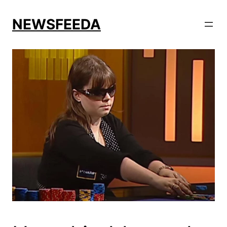
Skip
to
NEWSFEEDA
content