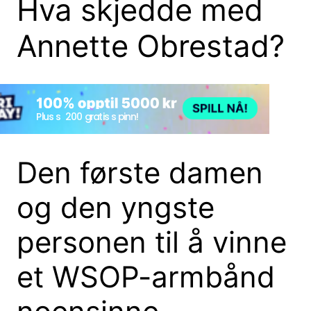
Hva skjedde med
Annette Obrestad?
Den første damen
og den yngste
personen til å vinne
et WSOP-armbånd