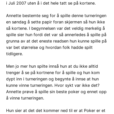
i Juli 2007 uten å i det hele tatt se på kortene.
Annette bestemte seg for å spille denne turneringen
en søndag å sette papir foran skjermen så hun ikke
så kortene. I begynnelsen var det veldig merkelig å
spille sier hun fordi det var så annerledes å spille på
grunna av at det eneste readsen hun kunne spille på
var bet størrelse og hvordan folk hadde spilt
tidligere.
Men jo mer hun spilte innså hun at du ikke alltid
trenger å se på kortnene for å spille og hun kom
dypt inn i turneringen og begynte å innse at hun
kunne vinne turneringen. Hvor sykt var ikke det?
Annette prøve å spille sin beste poker og ennet opp
å vinne turneringen.
Hun sier at det det kommer ned til er at Poker er et