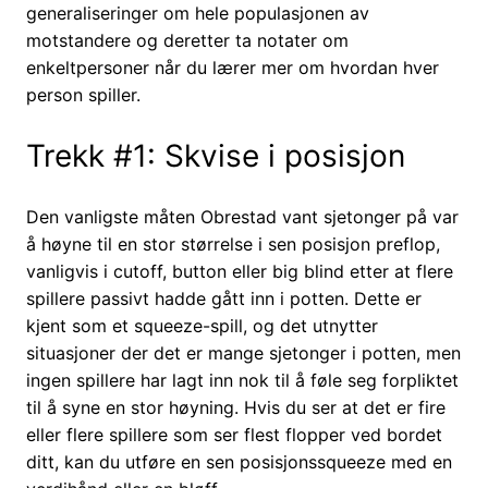
generaliseringer om hele populasjonen av
motstandere og deretter ta notater om
enkeltpersoner når du lærer mer om hvordan hver
person spiller.
Trekk #1: Skvise i posisjon
Den vanligste måten Obrestad vant sjetonger på var
å høyne til en stor størrelse i sen posisjon preflop,
vanligvis i cutoff, button eller big blind etter at flere
spillere passivt hadde gått inn i potten. Dette er
kjent som et squeeze-spill, og det utnytter
situasjoner der det er mange sjetonger i potten, men
ingen spillere har lagt inn nok til å føle seg forpliktet
til å syne en stor høyning. Hvis du ser at det er fire
eller flere spillere som ser flest flopper ved bordet
ditt, kan du utføre en sen posisjonssqueeze med en