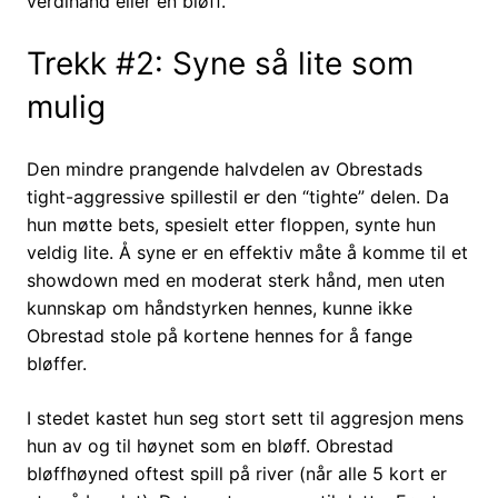
verdihånd eller en bløff.
Trekk #2: Syne så lite som
mulig
Den mindre prangende halvdelen av Obrestads
tight-aggressive spillestil er den “tighte” delen. Da
hun møtte bets, spesielt etter floppen, synte hun
veldig lite. Å syne er en effektiv måte å komme til et
showdown med en moderat sterk hånd, men uten
kunnskap om håndstyrken hennes, kunne ikke
Obrestad stole på kortene hennes for å fange
bløffer.
I stedet kastet hun seg stort sett til aggresjon mens
hun av og til høynet som en bløff. Obrestad
bløffhøyned oftest spill på river (når alle 5 kort er