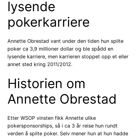
lysende
pokerkarriere
Annette Obrestad vant under den tiden hun spilte
poker ca 3,9 millioner dollar og ble spådd en
lysende karriere, men karrieren stoppet opp et eller
annet sted kring 2011/2012.
Historien om
Annette Obrestad
Etter WSOP vinsten fikk Annette ulike
pokersponsorships, så i ca 3 år reise hun rundt
verden å spilte poker. Selv mener hun at hun hadde