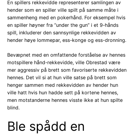
En spillers rekkevidde representerer samlingen av
hender som en spiller ville spilt på samme måte i
sammenheng med en pokerhånd. For eksempel hvis
en spiller høyner fra “under the gun” i et 9-hånds
spill, inkluderer den sannsynlige rekkevidden av
hender høye lommepar, ess-konge og ess-dronning.
Bevæpnet med en omfattende forståelse av hennes
motspillere hånd-rekkevidde, ville Obrestad være
mer aggressiv på brett som favoriserte rekkevidden
hennes. Det vil si at hun ville satse på brett som
henger sammen med rekkevidden av hender hun
ville hatt hvis hun hadde sett på kortene hennes,
men motstanderne hennes visste ikke at hun spilte
blind.
Ble spådd en