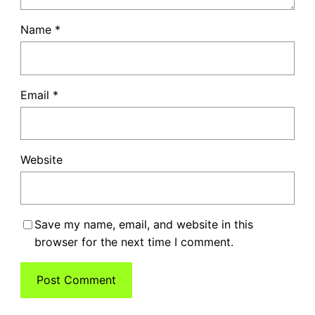
Name
*
Email
*
Website
Save my name, email, and website in this
browser for the next time I comment.