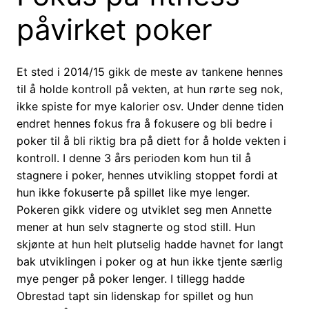
påvirket poker
Et sted i 2014/15 gikk de meste av tankene hennes
til å holde kontroll på vekten, at hun rørte seg nok,
ikke spiste for mye kalorier osv. Under denne tiden
endret hennes fokus fra å fokusere og bli bedre i
poker til å bli riktig bra på diett for å holde vekten i
kontroll. I denne 3 års perioden kom hun til å
stagnere i poker, hennes utvikling stoppet fordi at
hun ikke fokuserte på spillet like mye lenger.
Pokeren gikk videre og utviklet seg men Annette
mener at hun selv stagnerte og stod still. Hun
skjønte at hun helt plutselig hadde havnet for langt
bak utviklingen i poker og at hun ikke tjente særlig
mye penger på poker lenger. I tillegg hadde
Obrestad tapt sin lidenskap for spillet og hun