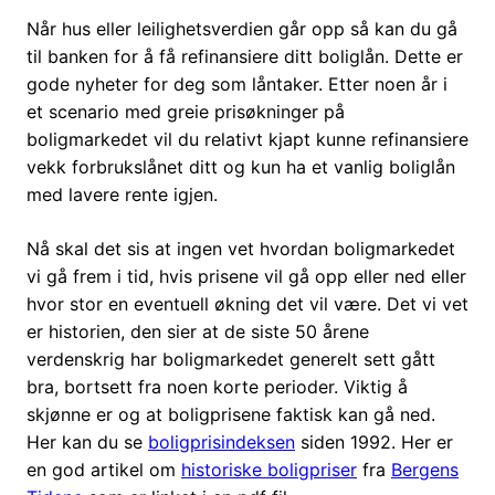
Når hus eller leilighetsverdien går opp så kan du gå
til banken for å få refinansiere ditt boliglån. Dette er
gode nyheter for deg som låntaker. Etter noen år i
et scenario med greie prisøkninger på
boligmarkedet vil du relativt kjapt kunne refinansiere
vekk forbrukslånet ditt og kun ha et vanlig boliglån
med lavere rente igjen.
Nå skal det sis at ingen vet hvordan boligmarkedet
vi gå frem i tid, hvis prisene vil gå opp eller ned eller
hvor stor en eventuell økning det vil være. Det vi vet
er historien, den sier at de siste 50 årene
verdenskrig har boligmarkedet generelt sett gått
bra, bortsett fra noen korte perioder. Viktig å
skjønne er og at boligprisene faktisk kan gå ned.
Her kan du se
boligprisindeksen
siden 1992. Her er
en god artikel om
historiske boligpriser
fra
Bergens