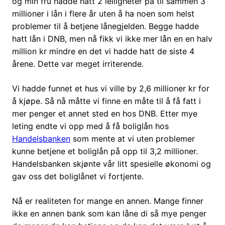
og min fru hadde hatt 2 leiligheter på til sammen 3
millioner i lån i flere år uten å ha noen som helst
problemer til å betjene lånegjelden. Begge hadde
hatt lån i DNB, men nå fikk vi ikke mer lån en en halv
million kr mindre en det vi hadde hatt de siste 4
årene. Dette var meget irriterende.
Vi hadde funnet et hus vi ville by 2,6 millioner kr for
å kjøpe. Så nå måtte vi finne en måte til å få fatt i
mer penger et annet sted en hos DNB. Etter mye
leting endte vi opp med å få boliglån hos
Handelsbanken
som mente at vi uten problemer
kunne betjene et boliglån på opp til 3,2 millioner.
Handelsbanken skjønte vår litt spesielle økonomi og
gav oss det boliglånet vi fortjente.
Nå er realiteten for mange en annen. Mange finner
ikke en annen bank som kan låne di så mye penger