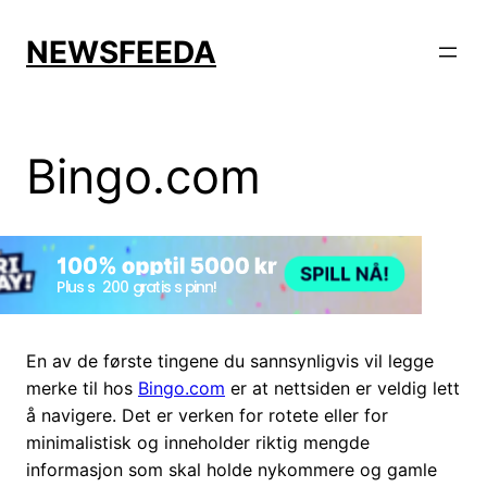
Skip
to
NEWSFEEDA
content
Bingo.com
En av de første tingene du sannsynligvis vil legge
merke til hos
Bingo.com
er at nettsiden er veldig lett
å navigere. Det er verken for rotete eller for
minimalistisk og inneholder riktig mengde
informasjon som skal holde nykommere og gamle