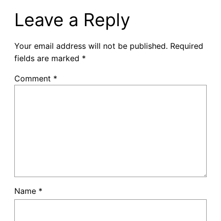
Leave a Reply
Your email address will not be published.
Required
fields are marked
*
Comment
*
Name
*