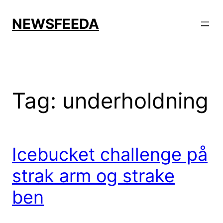
Skip
to
NEWSFEEDA
content
Tag:
underholdning
Icebucket challenge på
strak arm og strake
ben