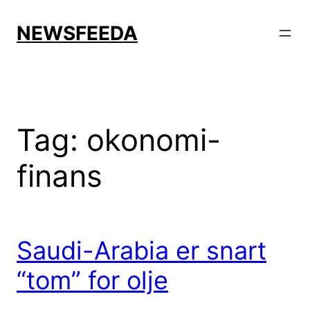
Skip
to
NEWSFEEDA
content
Tag:
okonomi-
finans
Saudi-Arabia er snart
“tom” for olje